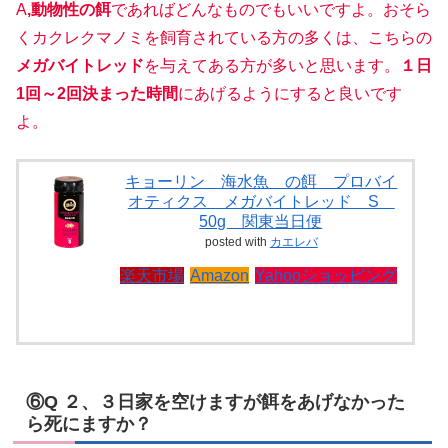
A
,動物性の餌
であればどんなものでもいいですよ。おそら
くカクレクマノミを飼育されている方の多くは、こちらの
メガバイトレッド
を与えてある方が多いと思います。
１日
1回～2回決まった時間
にあげるようにすると良いです
よ。
キョーリン 海水魚 の餌 プロバイ
オティクス メガバイトレッド S
50g 関東当日便
posted with
カエレバ
楽天市場
Amazon
Yahooショッピング
⑥Q ２、３日家を空けますが餌をあげなかった
ら死にますか？