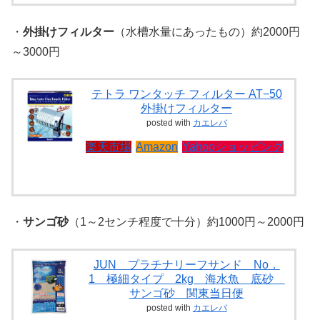
・
外掛けフィルター
（水槽水量にあったもの）約2000円
～3000円
テトラ ワンタッチ フィルター AT−50
外掛けフィルター
posted with
カエレバ
楽天市場
Amazon
Yahooショッピング
・
サンゴ砂
（1～2センチ程度で十分）約1000円～2000円
JUN プラチナリーフサンド No．
1 極細タイプ 2kg 海水魚 底砂
サンゴ砂 関東当日便
posted with
カエレバ