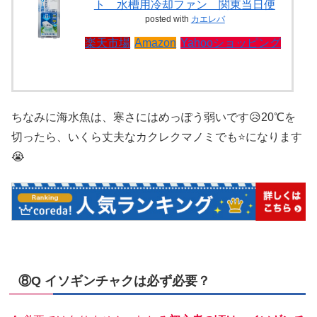
ト 水槽用冷却ファン 関東当日便
posted with
カエレバ
楽天市場
Amazon
Yahooショッピング
ちなみに海水魚は、寒さにはめっぽう弱いです😥20℃を
切ったら、いくら丈夫なカクレクマノミでも⭐になります
😭
⑧Q イソギンチャクは必ず必要？