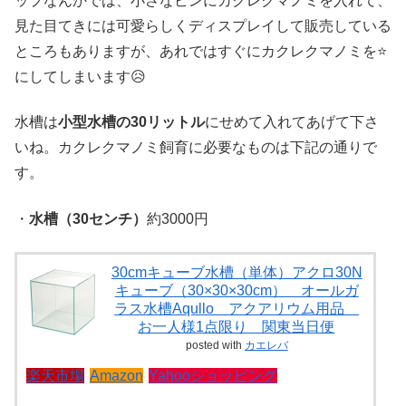
ップなんかでは、小さなビンにカクレクマノミを入れて、
見た目てきには可愛らしくディスプレイして販売している
ところもありますが、あれではすぐにカクレクマノミを⭐
にしてしまいます😥
水槽は
小型水槽の30リットル
にせめて入れてあげて下さ
いね。カクレクマノミ飼育に必要なものは下記の通りで
す。
・
水槽（30センチ）
約3000円
30cmキューブ水槽（単体）アクロ30N
キューブ（30×30×30cm） オールガ
ラス水槽Aqullo アクアリウム用品
お一人様1点限り 関東当日便
posted with
カエレバ
楽天市場
Amazon
Yahooショッピング