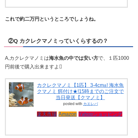
これで約二万円というところでしょうね。
②Q カクレクマノミっていくらするの？
A,カクレクマノミは
海水魚の中では安い方
で、１匹1000
円前後で購入出来ますよ
カクレクマノミ【1匹】 3-4cm±! 海水魚
クマノミ 餌付け★!15時までのご注文で
当日発送【クマノミ】
posted with
カエレバ
楽天市場
Amazon
Yahooショッピング