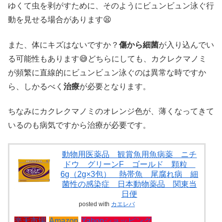
ゆくて虫を剥がすために、そのようにビュンビュン泳ぐ行
動を見せる場合があります😫
また、体にキズはないですか？
傷から細菌
が入り込んでい
る可能性もあります😅どちらにしても、カクレクマノミ
が頻繁に直線的にビュンビュン泳ぐのは異常な時ですか
ら、しかるべく
治療
が必要となります。
ちなみにカクレクマノミのオレンジ色が、薄くなってきて
いるのも病気ですから治療が必要です。
動物用医薬品 観賞魚用魚病薬 ニチ
ドウ グリーンF ゴールド 顆粒
6g（2g×3包） 熱帯魚 尾腐れ病 細
菌性の感染症 日本動物薬品 関東当
日便
posted with
カエレバ
楽天市場
Amazon
Yahooショッピング