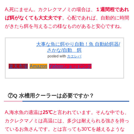
A,死にません。カクレクマノミの場合は、
１週間程であれ
ば餌がなくても大丈夫です
。心配であれば、自動的に時間
がきたら餌を与えるこの様なものがあると安心ですね。
大事な魚に餌やり自動！魚 自動給餌器/
さかな/自動 餌
posted with
カエレバ
楽天市場
Amazon
Yahooショッピング
⑦Q 水槽用クーラーは必要ですか？
A,海水魚の適温は
25℃
と言われています。そんな中でも、
カクレクマノミは高温には、多少は耐えられる強さを持っ
ているお魚さんです。とは言っても30℃を越えるような