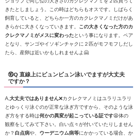
ショップで同じ位の大きさのカクレクマノミを２匹買って
きたとしましょう。この時はどちらもオスです。しばらく
飼育していると、どちらか一方のカクレクマノミだけがあ
きらかに大きくなっていきます。
この大きくなった方のカ
クレクマノミがメスに変わった
という事になります。ペア
となり、サンゴやイソギンチャクに２匹がモフモフしだし
たら、産卵は近いかもしれませんよ🤗
⑯Q 直線上にビュンビュン泳いでますが大丈夫
ですか？
A,
大丈夫ではありません
❌カクレクマノミはユラリユラリ
とゆっくり泳ぐのが正常な泳ぎ方ですから、そのような泳
ぎ方をする時は
何かの異変が起こっている証です
😫体の
観察をしてみて下さい。白い点々が付いていたりしません
か？
白点病
や、
ウーデニウム病等
にかかっている場合、か