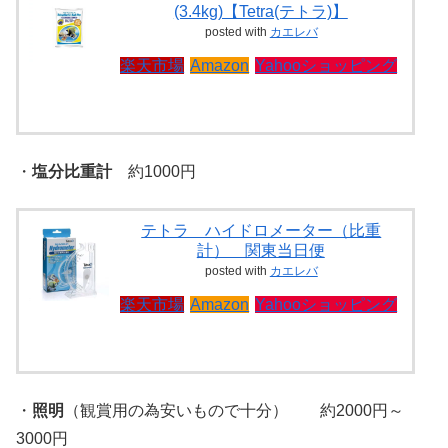
(3.4kg)【Tetra(テトラ)】
posted with
カエレバ
楽天市場
Amazon
Yahooショッピング
・
塩分比重計
約1000円
テトラ ハイドロメーター（比重
計） 関東当日便
posted with
カエレバ
楽天市場
Amazon
Yahooショッピング
・
照明
（観賞用の為安いもので十分） 約2000円～
3000円