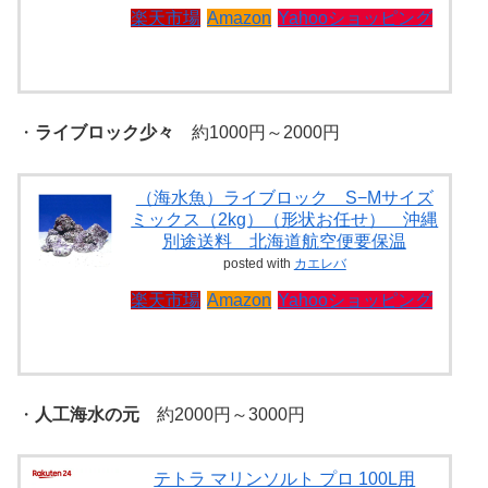
楽天市場
Amazon
Yahooショッピング
・
ライブロック少々
約1000円～2000円
（海水魚）ライブロック S−Mサイズ
ミックス（2kg）（形状お任せ） 沖縄
別途送料 北海道航空便要保温
posted with
カエレバ
楽天市場
Amazon
Yahooショッピング
・
人工海水の元
約2000円～3000円
テトラ マリンソルト プロ 100L用