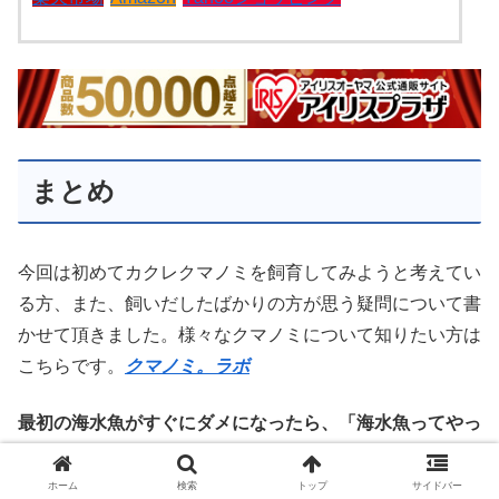
まとめ
今回は初めてカクレクマノミを飼育してみようと考えてい
る方、また、飼いだしたばかりの方が思う疑問について書
かせて頂きました。様々なクマノミについて知りたい方は
こちらです。
クマノミ。ラボ
最初の海水魚がすぐにダメになったら、「海水魚ってやっ
ぱり難しいんだ」ってなってしまいますもんね海水魚に
は、カクレクマノミ以外にも魅力的で綺麗なものが、本当
ホーム
検索
トップ
サイドバー