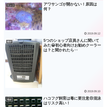
アワサンゴが開かない！原因は
サンゴ
何？
2019.09.12
5つのショップ店員さんに聞いて
機材
みた😀初心者向けお勧めクーラー
は？と聞かれたら‥
2019.09.10
ハコフグ飼育は毒に要注意😣混泳
機材
はリスク高い！