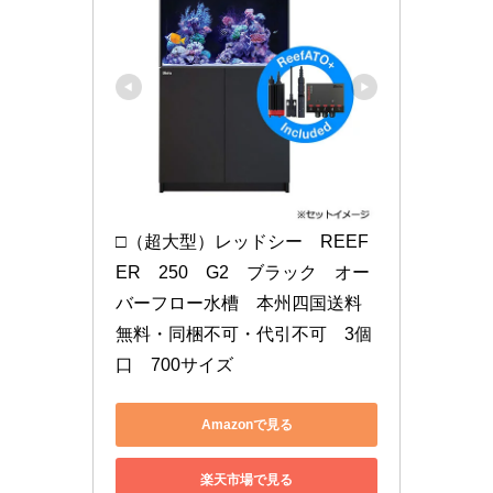
□（超大型）レッドシー　REEF
ER　250　G2　ブラック　オー
バーフロー水槽　本州四国送料
無料・同梱不可・代引不可　3個
口　700サイズ
Amazonで見る
楽天市場で見る