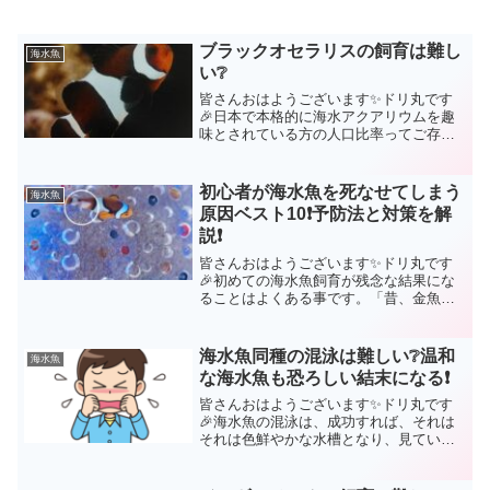
ブラックオセラリスの飼育は難し
海水魚
い❔
皆さんおはようございます✨ドリ丸です
🎉日本で本格的に海水アクアリウムを趣
味とされている方の人口比率ってご存知
でしょうか？🤔答えは1,000人中2人位だ
そうです（2020年調べ）少なすぎる❗😣
「趣味ってなあに？」と聞かれた際「海
初心者が海水魚を死なせてしまう
海水魚
水アクアリウム...
原因ベスト10❗予防法と対策を解
説❗
皆さんおはようございます✨ドリ丸です
🎉初めての海水魚飼育が残念な結果にな
ることはよくある事です。「昔、金魚飼
ったことあるから大丈夫っしょ😎」あま
～い❗甘すぎる❗何も勉強しなくて海水魚を
買ってしまったら、こんな事が起こりま
海水魚同種の混泳は難しい❔温和
海水魚
すよ😭・水槽に入れて...
な海水魚も恐ろしい結末になる❗
皆さんおはようございます✨ドリ丸です
🎉海水魚の混泳は、成功すれば、それは
それは色鮮やかな水槽となり、見ている
だけで癒される水景が自宅で満喫される
ものです😍しか～し❗💥失敗したら、毎日