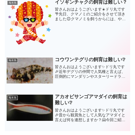
毎日お魚さん同士の壮絶なるバトル、血
イソギンチャクの飼育は難しい？
海水魚
みどろの争い、おぞまし...
皆さんおはようございます☀️ドリ丸です
🌴先日、クマノミのご紹介をさせて頂き
ました😊クマノミを飼うからには、やは
りイソギンチャクはいるでしょう～🎶と
いう訳で、今回はイソギンチャクについ
てのご紹介です🎵人気のイソギンチャク
サンゴイソギンチャク🎵...
コウワンテグリの飼育は難しい❔
海水魚
皆さんおはようございます✨ドリ丸です
🎉近年デグリの仲間で人気種と言えば、
圧倒的にマンダリンやスターリードラゴ
ネットなのかもしれません。なんせ色彩
が抜群に美しいですからね😍しか～し❗地
味ではあるが昔からアクアリストに愛さ
れてきたテグリをお忘れ...
アカオビサンゴアマダイの飼育は
海水魚
難しい❔
皆さんおはようございます✨ドリ丸です
🎉昔から観賞魚として人気なアマダイと
言えば何を連想しますか？🤗今回ご紹介
するのが、白い体色に一本の鮮やかな赤
いラインが目を惹く【アカオビサンゴア
マダイ】です。サンゴアマダイの多く