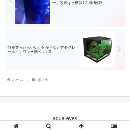
ー」設置は水槽側❓ろ過槽側❓
何を買ったらいいか分からない方必見❗オ
ールインワン水槽ベスト3
ホーム
海水魚
aqua-eyes
© 2019 aqua-eyes.