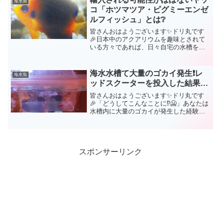
海水魚
コ「ホツマツア・ピグミーエンゼ
ルフィッシュ」とは❔
皆さんおはようございます✨ドリ丸です
🎉日本中のアクアリウムを趣味とされて
いる方々であれば、日々自宅の水槽を自
分好みにしていかれていますよね🤗水槽
の中で泳いでいるお魚さんを見ればだい
たいその方が何を目指しているかが分か
海水水槽て大量のゴカイ発生❗レ
海水魚
るものです。小型ヤッコを...
ッドスクーターを投入した結果…
皆さんおはようございます✨ドリ丸です
🎉「どうしてこんなことに⁉️🥶」あなたは
水槽内に大量のゴカイが発生した経験は
ないですか？水槽を立ち上げた時は一匹
もいなかったはずが、現在LPSサンゴ水
槽には大量のゴカイが繁殖中です😭誤解
のないように言って...
スポンサーリンク