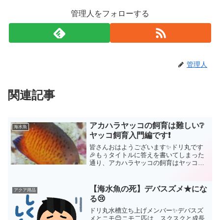
管理人をフォローする
管理人
関連記事
アカハラヤッコの飼育は難しい❔
海水魚
ヤッコ飼育入門編です❗
皆さんおはようございます✨ドリ丸です
🎉もぅタイトルに答えを書いてしまった
通り、アカハラヤッコの飼育はヤッコの
中では簡単です🤗「そろそろヤッコにチ
ャレンジしてみたいなぁ‥」と思われて
いる方にはピッタリのヤッコです😄アカ
【海水魚の死】デバスズメ★にな
アクア用品
ハラヤッコの飼育について...
る😢
ドリ丸水槽立ち上げメンバー✨デバスズ
メとニモ😊ニモ二匹は、スクスクと成長