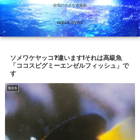
自宅の小さな水族館
aqua-eyes
ソメワケヤッコ❓違います❗それは高級魚
「ココスピグミーエンゼルフィッシュ」で
す
海水魚