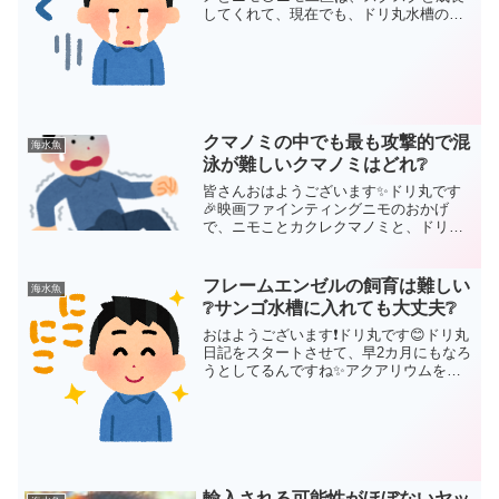
してくれて、現在でも、ドリ丸水槽の主
役としていてくれています💝しかし、一
緒にいたはずのデバスズメ二匹の姿は、
現在のドリ丸水槽にはありません‥⭐にし
てしまいました😢今にし...
クマノミの中でも最も攻撃的で混
海水魚
泳が難しいクマノミはどれ❔
皆さんおはようございます✨ドリ丸です
🎉映画ファインティングニモのおかげ
で、ニモことカクレクマノミと、ドリー
ことナンヨウハギの人気は今でも王道の
ようですね🤗｢海水魚を飼ってみよう❗｣と
思われた方のほとんどが、この2匹をいれ
フレームエンゼルの飼育は難しい
海水魚
ようとされるのではな...
❔サンゴ水槽に入れても大丈夫❔
おはようございます❗ドリ丸です😊ドリ丸
日記をスタートさせて、早2カ月にもなろ
うとしてるんですね✨アクアリウムを趣
味として、自分の体験談や、失敗談が誰
かのお役にたってくれればと思い、毎日
仕事から帰ってきて、食事して、ジムに
行って、帰ってきて、...
輸入される可能性がほぼないヤッ