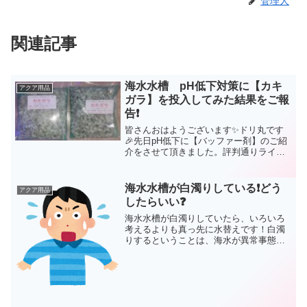
管理人
関連記事
海水水槽 pH低下対策に【カキ
アクア用品
ガラ】を投入してみた結果をご報
告❗
皆さんおはようございます✨ドリ丸です
🎉先日pH低下に【バッファー剤】のご紹
介をさせて頂きました。評判通りライブ
シーのバッファーpH/alkは、添加後次の
日にまたpHが下がる事はない素晴らしい
商品でしたね🤗(function(b,c,f,g,...
海水水槽が白濁りしている❗どう
アクア用品
したらいい❓
海水水槽が白濁りしていたら、いろいろ
考えるよりも真っ先に水替えです！白濁
りするということは、海水が異常事態に
陥っているサインです。そして、なぜそ
うなってしまったのか、原因を解決しな
ければまた白濁りしてしまいますよ。