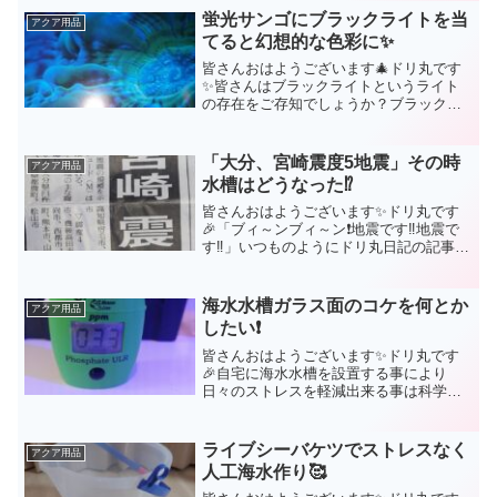
蛍光サンゴにブラックライトを当
アクア用品
てると幻想的な色彩に✨
皆さんおはようございます🎄ドリ丸です
✨皆さんはブラックライトというライト
の存在をご存知でしょうか？ブラックラ
イト？🤔海水アクアリウムに関係ある
の？🤔それがあったんですよね✨今回は
海水アクアリウムと言いますか、サンゴ
「大分、宮崎震度5地震」その時
アクア用品
水槽をお持ちの方、また、こ...
水槽はどうなった⁉️
皆さんおはようございます✨ドリ丸です
🎉「ブィ～ンブィ～ン❗地震です‼️地震で
す‼️」いつものようにドリ丸日記の記事を
書いていたドリ丸は、突然鳴り出したス
マホの警報音に身構えました。瞬時に体
が向かった先は、家族が寝てる部屋でも
海水水槽ガラス面のコケを何とか
アクア用品
なく水槽の前でし...
したい❗
皆さんおはようございます✨ドリ丸です
🎉自宅に海水水槽を設置する事により
日々のストレスを軽減出来る事は科学的
にも証明されています。視覚的効果(ブル
ーの光)、聴覚的効果(水の音)、あとやは
り色彩豊かなサンゴや海水魚の動きを見
ライブシーバケツでストレスなく
アクア用品
ているだけでも癒しの...
人工海水作り🥰