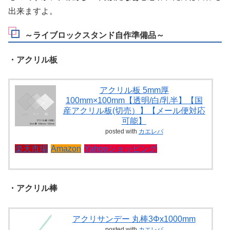
出来ますよ。
～ライブロックスタンド自作準備品～
・アクリル板
アクリル板 5mm厚
100mm×100mm【透明/白/乳半】【国
産アクリル板(切売）】【メール便対応
可能】
posted with
カエレバ
楽天市場
Amazon
Yahooショッピング
・アクリル棒
アクリサンデー 丸棒3Φx1000mm
posted with
カエレバ