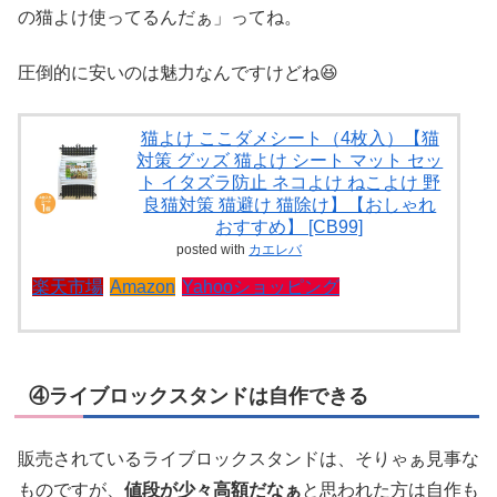
の猫よけ使ってるんだぁ」ってね。
圧倒的に安いのは魅力なんですけどね😆
猫よけ ここダメシート（4枚入）【猫
対策 グッズ 猫よけ シート マット セッ
ト イタズラ防止 ネコよけ ねこよけ 野
良猫対策 猫避け 猫除け】【おしゃれ
おすすめ】 [CB99]
posted with
カエレバ
楽天市場
Amazon
Yahooショッピング
④ライブロックスタンドは自作できる
販売されているライブロックスタンドは、そりゃぁ見事な
ものですが、
値段が少々高額だなぁ
と思われた方は自作も