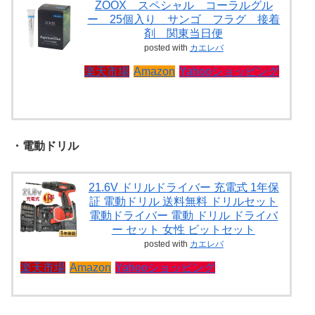
ZOOX スペシャル コーラルグル
ー 25個入り サンゴ フラグ 接着
剤 関東当日便
posted with
カエレバ
楽天市場
Amazon
Yahooショッピング
・電動ドリル
21.6V ドリルドライバー 充電式 1年保
証 電動ドリル 送料無料 ドリルセット
電動ドライバー 電動 ドリル ドライバ
ー セット 女性 ビットセット
posted with
カエレバ
楽天市場
Amazon
Yahooショッピング