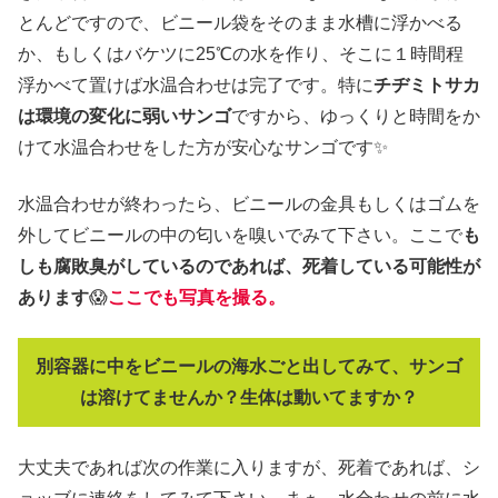
とんどですので、ビニール袋をそのまま水槽に浮かべる
か、もしくはバケツに25℃の水を作り、そこに１時間程
浮かべて置けば水温合わせは完了です。特に
チヂミトサカ
は環境の変化に弱いサンゴ
ですから、ゆっくりと時間をか
けて水温合わせをした方が安心なサンゴです✨
水温合わせが終わったら、ビニールの金具もしくはゴムを
外してビニールの中の匂いを嗅いでみて下さい。ここで
も
しも腐敗臭がしているのであれば、死着している可能性が
あります
😱
ここでも写真を撮る。
別容器に中をビニールの海水ごと出してみて、サンゴ
は溶けてませんか？生体は動いてますか？
大丈夫であれば次の作業に入りますが、死着であれば、シ