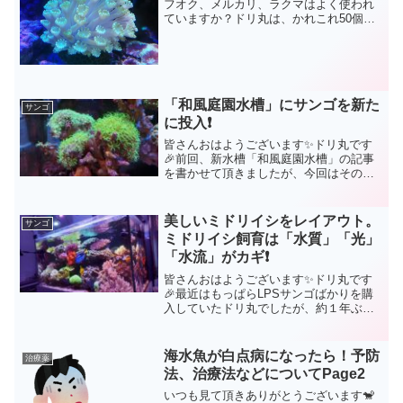
フオク、メルカリ、ラクマはよく使われ
ていますか？ドリ丸は、かれこれ50個体
ほど、ヤフオクでサンゴを購入していま
す😊なので、今ではヤフオクサンゴのメ
リットもデメリットもわかってるつもり
です✨でも、海水アクア...
「和風庭園水槽」にサンゴを新た
サンゴ
に投入❗
皆さんおはようございます✨ドリ丸です
🎉前回、新水槽「和風庭園水槽」の記事
を書かせて頂きましたが、今回はその続
報となります🤗こちらが前回の完成写真
として配信した画像となります。ドリ丸
がイメージしている和風庭園からすれ
美しいミドリイシをレイアウト。
サンゴ
ば、まだ40％程度でしたね...
ミドリイシ飼育は「水質」「光」
「水流」がカギ❗
皆さんおはようございます✨ドリ丸です
🎉最近はもっぱらLPSサンゴばかりを購
入していたドリ丸でしたが、約１年ぶり
にSPSサンゴを購入致しました🤗ミドリ
イシです。ショップで見た瞬間一目惚れ
した今回のミドリイシ。形、サイズ感、
海水魚が白点病になったら！予防
治療薬
色合い、どれを取って...
法、治療法などについてPage2
いつも見て頂きありがとうございます🐒