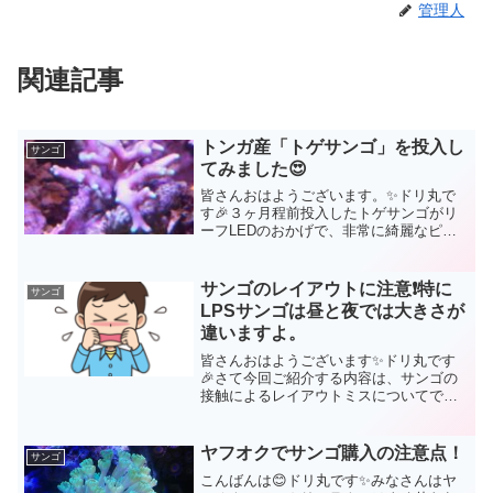
管理人
関連記事
トンガ産「トゲサンゴ」を投入し
サンゴ
てみました😍
皆さんおはようございます。✨ドリ丸で
す🎉３ヶ月程前投入したトゲサンゴがリ
ーフLEDのおかげで、非常に綺麗なピン
クに色揚げしています❗😍という内容の記
事を書かせて頂きました。
(function(b,c,f,g,a,d,e){b.Moshimo...
サンゴのレイアウトに注意❗特に
サンゴ
LPSサンゴは昼と夜では大きさが
違いますよ。
皆さんおはようございます✨ドリ丸です
🎉さて今回ご紹介する内容は、サンゴの
接触によるレイアウトミスについてで
す。サンゴには大なり小なり「毒」を持
っていることはご存知ですよね。強い毒
を持っているサンゴが弱い方のサンゴを
ヤフオクでサンゴ購入の注意点！
サンゴ
溶かしてしまいます。これか...
こんばんは😊ドリ丸です✨みなさんはヤ