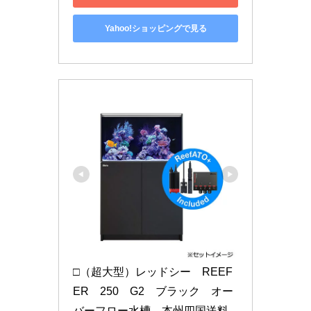
Yahoo!ショッピングで見る
□（超大型）レッドシー　REEF
ER　250　G2　ブラック　オー
バーフロー水槽　本州四国送料